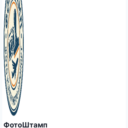
ФотоШтамп