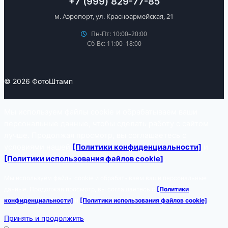
+7 (999) 829-77-85
м. Аэропорт, ул. Красноармейская, 21
Пн-Пт: 10:00–20:00
Сб-Вс: 11:00–18:00
© 2026 ФотоШтамп
Мы используем файлы cookie и обрабатываем ваши
персональные данные, чтобы сделать работу с сайтом
лучше. Продолжая просмотр, вы соглашаетесь с
условиями нашей
[Политики конфиденциальности]
и
[Политики использования файлов cookie]
.
Мы используем файлы cookie и обрабатываем ваши персональные
данные. Продолжая просмотр, вы соглашаетесь с
[Политики
конфиденциальности]
и
[Политики использования файлов cookie]
.
Принять и продолжить