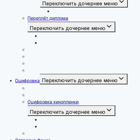
Переключить дочернее меню
Брошюровка курсовых работ
Переплёт диплома
Переключить дочернее меню
Твёрдый переплёт диплома
Перфорация
Сканирование документов
Ламинирование документов
Транспаранты
Фото на керамике
Переключить дочернее меню
Оцифровка
Видеокассет
Аудиокассет
Оцифровка кинопленки
Переключить дочернее меню
Кинопленка 16 мм
Кинопленка 8 мм
Проявка плёнки