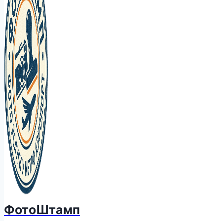
ФотоШтамп